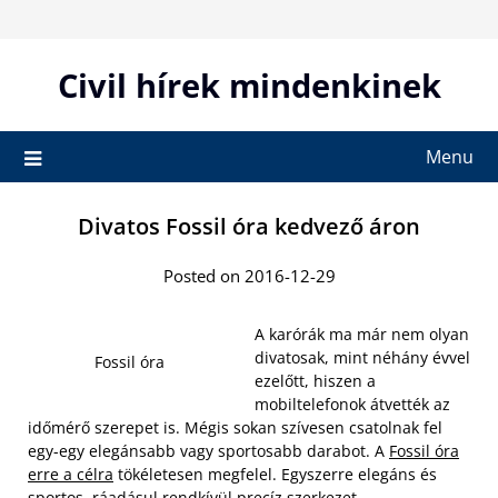
Skip
to
content
Civil hírek mindenkinek
Menu
Divatos Fossil óra kedvező áron
Posted on 2016-12-29
A karórák ma már nem olyan
divatosak, mint néhány évvel
Fossil óra
ezelőtt, hiszen a
mobiltelefonok átvették az
időmérő szerepet is. Mégis sokan szívesen csatolnak fel
egy-egy elegánsabb vagy sportosabb darabot. A
Fossil óra
erre a célra
tökéletesen megfelel. Egyszerre elegáns és
sportos, ráadásul rendkívül precíz szerkezet.