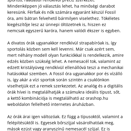
Mindenképpen jó választás lehet, ha minőségi darabot
keresünk. Férfiak és nők számára egyaránt készül Fossil
óra, ami bátran felvehető bármilyen viselethez. Tökéletes
kiegészítője lesz az ünnepi öltözetnek is, hiszen ez
nemcsak egyszerű karóra, hanem valódi ékszer is egyben.
A divatos órák ugyanakkor rendkívül strapabíróak is, így
sportolás közben sem kell levenni. Már csak azért sem,
mert néhány modell olyan funkciókkal is rendelkezik, amire
edzés közben szükség lehet. A nemesacél tok, valamint az
edzett kristályüveg rendkívül ellenállóvá teszi a mechanikai
hatásokkal szemben. A Fossil óra ugyanakkor por és vízálló
is, így akár a vízi sportok során szintén a csuklónkon
viselhetjük ezt a remek szerkezetet. Az analóg és a digitális
órák hívei is megtalálhatják a számukra ideális típust, sőt,
a kettő kombinációja is megtalálható az orashop.hu
weboldalon fellelhető internetes áruházban.
Az órák árai igen változóak. Ez függ a típusoktól, valamint a
felépítésüktől is. Egyesek bőrszíjjal vásárolhatóak meg,
mások ezüst vagy aranyszínű nemesacél szíjjal. Ez is