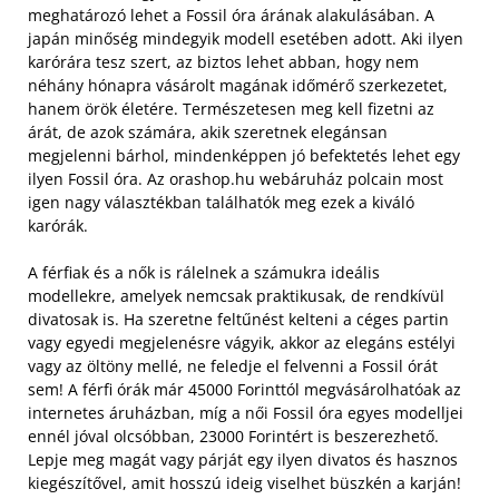
meghatározó lehet a Fossil óra árának alakulásában. A
japán minőség mindegyik modell esetében adott. Aki ilyen
karórára tesz szert, az biztos lehet abban, hogy nem
néhány hónapra vásárolt magának időmérő szerkezetet,
hanem örök életére. Természetesen meg kell fizetni az
árát, de azok számára, akik szeretnek elegánsan
megjelenni bárhol, mindenképpen jó befektetés lehet egy
ilyen Fossil óra. Az orashop.hu webáruház polcain most
igen nagy választékban találhatók meg ezek a kiváló
karórák.
A férfiak és a nők is rálelnek a számukra ideális
modellekre, amelyek nemcsak praktikusak, de rendkívül
divatosak is. Ha szeretne feltűnést kelteni a céges partin
vagy egyedi megjelenésre vágyik, akkor az elegáns estélyi
vagy az öltöny mellé, ne feledje el felvenni a Fossil órát
sem! A férfi órák már 45000 Forinttól megvásárolhatóak az
internetes áruházban, míg a női Fossil óra egyes modelljei
ennél jóval olcsóbban, 23000 Forintért is beszerezhető.
Lepje meg magát vagy párját egy ilyen divatos és hasznos
kiegészítővel, amit hosszú ideig viselhet büszkén a karján!