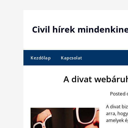
Skip
to
content
Civil hírek mindenkin
Kezdőlap
Kapcsolat
A divat webáru
Posted 
A divat bi
arra, hogy
amelyek é