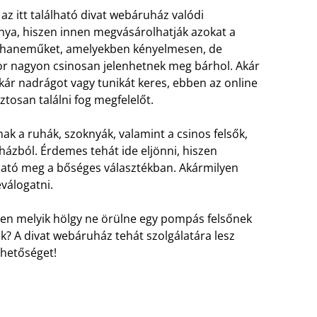
z itt található divat webáruház valódi
nya, hiszen innen megvásárolhatják azokat a
uhaneműket, amelyekben kényelmesen, de
r nagyon csinosan jelenhetnek meg bárhol. Akár
kár nadrágot vagy tunikát keres, ebben az online
ztosan találni fog megfelelőt.
ak a ruhák, szoknyák, valamint a csinos felsők,
ázból. Érdemes tehát ide eljönni, hiszen
ató meg a bőséges választékban. Akármilyen
válogatni.
zen melyik hölgy ne örülne egy pompás felsőnek
? A divat webáruház tehát szolgálatára lesz
ehetőséget!