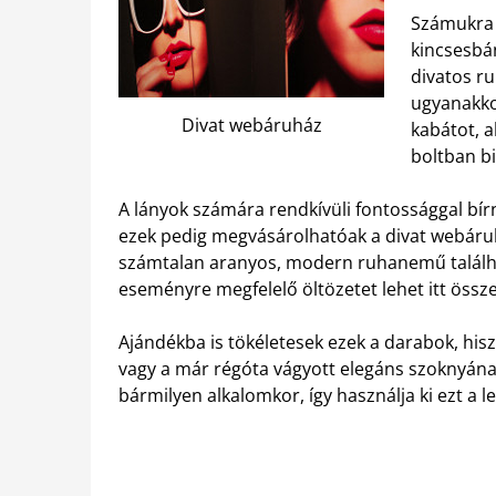
Számukra a
kincsesbá
divatos r
ugyanakko
Divat webáruház
kabátot, a
boltban bi
A lányok számára rendkívüli fontossággal bírn
ezek pedig megvásárolhatóak a divat webáruh
számtalan aranyos, modern ruhanemű találh
eseményre megfelelő öltözetet lehet itt össze
Ajándékba is tökéletesek ezek a darabok, his
vagy a már régóta vágyott elegáns szoknyának
bármilyen alkalomkor, így használja ki ezt a l