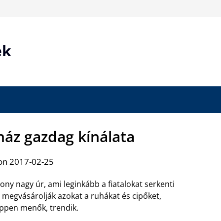
ek
ház gazdag kínálata
on 2017-02-25
zony nagy úr, ami leginkább a fiatalokat serkenti
 megvásárolják azokat a ruhákat és cipőket,
ppen menők, trendik.