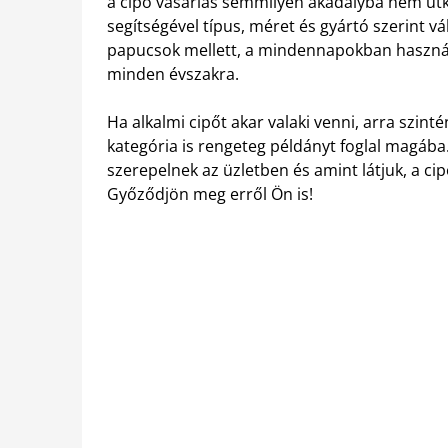
a cipő vásárlás semmilyen akadályba nem üt
segítségével típus, méret és gyártó szerint v
papucsok mellett, a mindennapokban használt
minden évszakra.
Ha alkalmi cipőt akar valaki venni, arra szin
kategória is rengeteg példányt foglal magáb
szerepelnek az üzletben és amint látjuk, a ci
Győződjön meg erről Ön is!