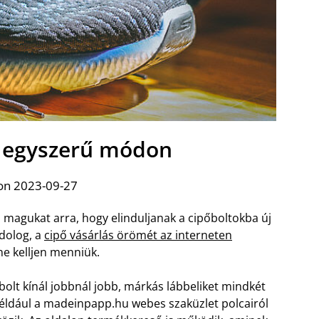
s egyszerű módon
on 2023-09-27
á magukat arra, hogy elinduljanak a cipőboltokba új
 dolog, a
cipő vásárlás örömét az interneten
ne kelljen menniük.
olt kínál jobbnál jobb, márkás lábbeliket mindkét
Például a madeinpapp.hu webes szaküzlet polcairól