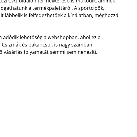
közik.
Az oldalon termékkereső is működik, aminek
álogathatunk a termékpalettáról. A sportcipők,
 lábbelik is felfedezhetőek a kínálatban, méghozzá
tén adódik lehetőség a webshopban, ahol ez a
a. Csizmák és bakancsok is nagy számban
pő vásárlás folyamatát semmi sem nehezíti.