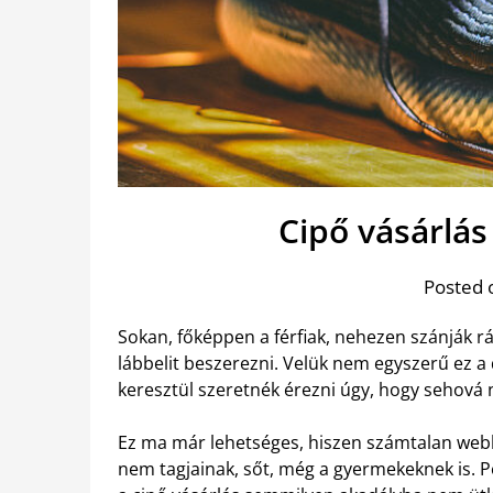
Cipő vásárlá
Posted 
Sokan, főképpen a férfiak, nehezen szánják r
lábbelit beszerezni. Velük nem egyszerű ez a
keresztül szeretnék érezni úgy, hogy sehová 
Ez ma már lehetséges, hiszen számtalan webb
nem tagjainak, sőt, még a gyermekeknek is. 