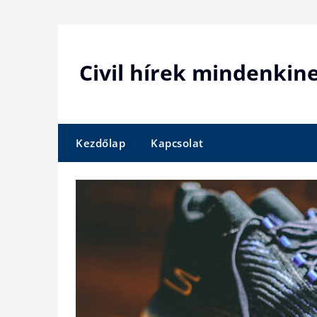
Skip
to
content
Civil hírek mindenkin
Kezdőlap
Kapcsolat