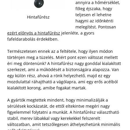
annyira a hőmérséklet,
főleg éjszaka, hogy
teljesen el lehetne
Hintafűrész
hagyni az időnkénti
melegítést. Pontosan
ezért előnyös a hintafűrész
jelenléte, a gyors
fafeldarabolás érdekében.
Természetesen ennek az a feltétele, hogy ilyen módon
történjen meg a tüzelés. Miért pont ezen változat mellett
éri meg döntenünk? A hintafűrész nagy gonddal kialakított
szerkezet, ami a működését a biztonságára alapozza. Van
egy külön rész, ahová a rönk helyezhető, majd ez egy
mozdulattal ráhajtható a vágólapra, ami egy erős acélból
kialakított korong, amibe fogakat martak.
A gyártók megtettek mindent, hogy minimalizálják a
sérülések kockázatát, de ettől eltekintve megéri nagy
figyelemmel folytatni a munkát. A hintafűrész választható
stabil, merev lábakkal vagy kerekekkel felszerelt
változatban, amit tetszőlegesen áthelyezhetünk minimális