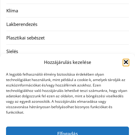
Klíma
Lakberendezés
Plasztikai sebészet
Síelés
Hozzájárulás kezelése
Szolgáltatás
A legjobb felhasználói élmény biztosítása érdekében olyan
Táskák
technológiákat használunk, mint például a cookie-k, amelyek tárolják az
eszközinformációkat és/vagy hozzáférnek azokhoz. Ezen
technológiákhoz való hozzájárulás lehetővé teszi számunkra, hogy olyan
Vásárlás
adatokat dolgozzunk fel ezen az oldalon, mint a böngészési viselkedés
vagy az egyedi azonosítók. A hozzájárulás elmaradása vagy
Webáruház
visszavonása hátrányosan befolyásolhat bizonyos funkciókat és
funkciókat.
Címkék
Elfogadás