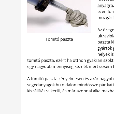
anyagra,
ezen for
mozgásfe
Az örege
ultraviol
Tömítő paszta
paszta k
gyártók 
helyek i
tömítő paszta, ezért ha otthon gyakran szok
egy nagyobb mennyiség kéznél, mert sosem tu
A tömítő paszta kényelmesen és akár nagyob
segedanyagok.hu oldalon mindössze pár katti
kiszállításra kerül, és már azonnal alkalmazha