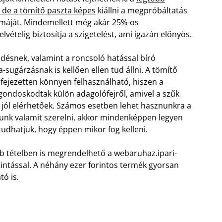
 de a tömítő paszta képes
kiállni a megpróbáltatás
máját. Mindemellett még akár 25%-os
lvételig biztosítja a szigetelést, ami igazán előnyös.
désnek, valamint a roncsoló hatással bíró
a-sugárzásnak is kellően ellen tud állni. A tömítő
ifejezetten könnyen felhasználható, hiszen a
gondoskodtak külön adagolófejről, amivel a szűk
s jól elérhetőek. Számos esetben lehet hasznunkra a
tunk valamit szerelni, akkor mindenképpen legyen
dhatjuk, hogy éppen mikor fog kelleni.
b tételben is megrendelhető a webaruhaz.ipari-
ntással. A néhány ezer forintos termék gyorsan
tó is.