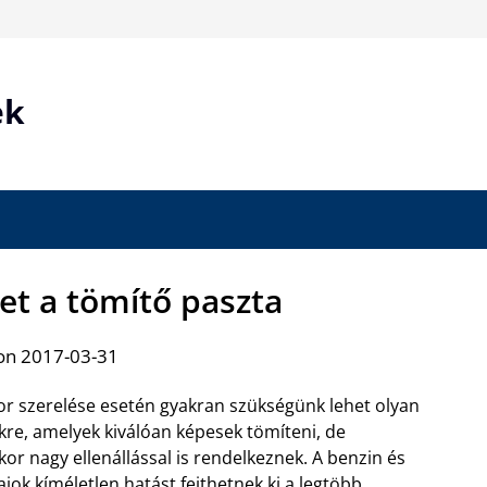
ek
et a tömítő paszta
on 2017-03-31
r szerelése esetén gyakran szükségünk lehet olyan
re, amelyek kiválóan képesek tömíteni, de
or nagy ellenállással is rendelkeznek. A benzin és
jok kíméletlen hatást fejthetnek ki a
legtöbb