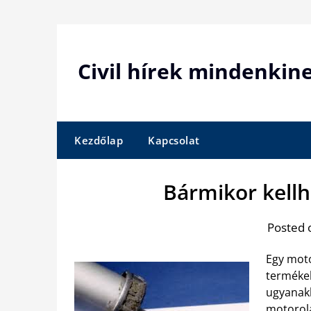
Skip
to
content
Civil hírek mindenkin
Kezdőlap
Kapcsolat
Bármikor kellh
Posted 
Egy moto
termékek
ugyanakk
motorola