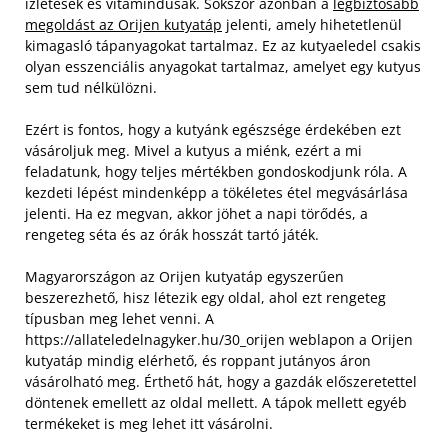
ízletesek és vitamindúsak. Sokszor azonban a
legbiztosabb
megoldást az Orijen kutyatáp
jelenti, amely hihetetlenül
kimagasló tápanyagokat tartalmaz. Ez az kutyaeledel csakis
olyan esszenciális anyagokat tartalmaz, amelyet egy kutyus
sem tud nélkülözni.
Ezért is fontos, hogy a kutyánk egészsége érdekében ezt
vásároljuk meg. Mivel a kutyus a miénk, ezért a mi
feladatunk, hogy teljes mértékben gondoskodjunk róla. A
kezdeti lépést mindenképp a tökéletes étel megvásárlása
jelenti. Ha ez megvan, akkor jöhet a napi törődés, a
rengeteg séta és az órák hosszát tartó játék.
Magyarországon az Orijen kutyatáp egyszerűen
beszerezhető, hisz létezik egy oldal, ahol ezt rengeteg
típusban meg lehet venni. A
https://allateledelnagyker.hu/30_orijen weblapon a Orijen
kutyatáp mindig elérhető, és roppant jutányos áron
vásárolható meg. Érthető hát, hogy a gazdák előszeretettel
döntenek emellett az oldal mellett. A tápok mellett egyéb
termékeket is meg lehet itt vásárolni.