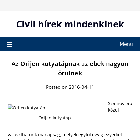
Skip
to
content
Civil hírek mindenkinek
Menu
Az Orijen kutyatápnak az ebek nagyon
örülnek
Posted on 2016-04-11
Számos táp
közül
Orijen kutyatáp
választhatunk manapság, melyek egytől egyig egyediek,