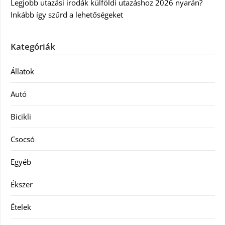
Legjobb utazási irodák külföldi utazáshoz 2026 nyarán?
Inkább így szűrd a lehetőségeket
Kategóriák
Állatok
Autó
Bicikli
Csocsó
Egyéb
Ékszer
Ételek