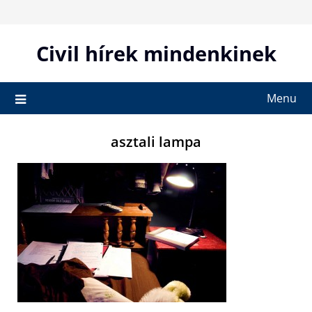
Skip
to
content
Civil hírek mindenkinek
Menu
asztali lampa