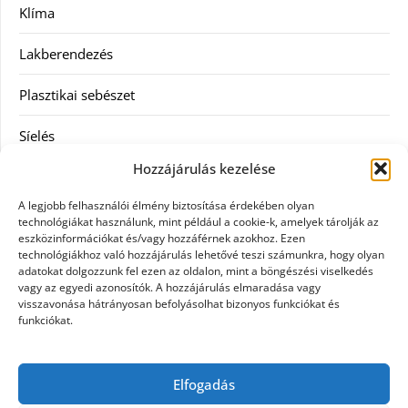
Klíma
Lakberendezés
Plasztikai sebészet
Síelés
Hozzájárulás kezelése
Szolgáltatás
A legjobb felhasználói élmény biztosítása érdekében olyan
Táskák
technológiákat használunk, mint például a cookie-k, amelyek tárolják az
eszközinformációkat és/vagy hozzáférnek azokhoz. Ezen
technológiákhoz való hozzájárulás lehetővé teszi számunkra, hogy olyan
Vásárlás
adatokat dolgozzunk fel ezen az oldalon, mint a böngészési viselkedés
vagy az egyedi azonosítók. A hozzájárulás elmaradása vagy
Webáruház
visszavonása hátrányosan befolyásolhat bizonyos funkciókat és
funkciókat.
Címkék
Elfogadás
Casco biztosítás használt járműre