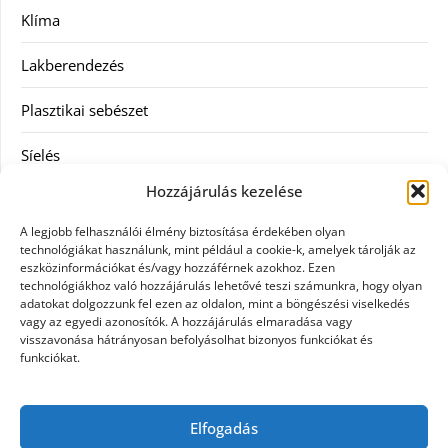
Klíma
Lakberendezés
Plasztikai sebészet
Síelés
Hozzájárulás kezelése
Szolgáltatás
A legjobb felhasználói élmény biztosítása érdekében olyan
Táskák
technológiákat használunk, mint például a cookie-k, amelyek tárolják az
eszközinformációkat és/vagy hozzáférnek azokhoz. Ezen
technológiákhoz való hozzájárulás lehetővé teszi számunkra, hogy olyan
Vásárlás
adatokat dolgozzunk fel ezen az oldalon, mint a böngészési viselkedés
vagy az egyedi azonosítók. A hozzájárulás elmaradása vagy
Webáruház
visszavonása hátrányosan befolyásolhat bizonyos funkciókat és
funkciókat.
Címkék
Elfogadás