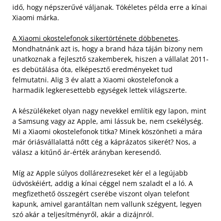
idő, hogy népszerűvé váljanak. Tökéletes példa erre a kínai
Xiaomi márka.
A Xiaomi okostelefonok sikertörténete döbbenetes
.
Mondhatnánk azt is, hogy a brand háza táján bizony nem
unatkoznak a fejlesztő szakemberek, hiszen a vállalat 2011-
es debütálása óta, elképesztő eredményeket tud
felmutatni. Alig 3 év alatt a Xiaomi okostelefonok a
harmadik legkeresettebb egységek lettek világszerte.
A készülékeket olyan nagy nevekkel említik egy lapon, mint
a Samsung vagy az Apple, ami lássuk be, nem csekélység.
Mi a Xiaomi okostelefonok titka? Minek köszönheti a mára
már óriásvállalattá nőtt cég a káprázatos sikerét? Nos, a
válasz a kitűnő ár-érték arányban keresendő.
Míg az Apple súlyos dollárezreseket kér el a legújabb
üdvöskéiért, addig a kínai céggel nem szaladt el a ló. A
megfizethető összegért cserébe viszont olyan telefont
kapunk, amivel garantáltan nem vallunk szégyent, legyen
szó akár a teljesítményről, akár a dizájnról.