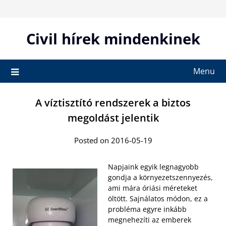
Skip
to
content
Civil hírek mindenkinek
Menu
A víztisztító rendszerek a biztos
megoldást jelentik
Posted on 2016-05-19
Napjaink egyik legnagyobb
gondja a környezetszennyezés,
ami mára óriási méreteket
öltött. Sajnálatos módon, ez a
probléma egyre inkább
megnehezíti az emberek