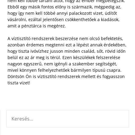
nem kell többé tartani attól, hogy az ember megbetegszik.
Ebből egy másik fontos előny is származik, mégpedig az,
hogy így nem kell többé annyi palackozott vizet, üdítőt
vásárolni, ezáltal jelentősen csökkenthetőek a kiadások,
amit a pénztárca is megérez.
A víztisztító rendszerek beszerzése nem olcsó befektetés,
azonban érdemes megtenni ezt a lépést annak érdekében,
hogy tiszta ivóvízhez jusson minden család, sőt, rövid időn
belül ez az ár meg is térül. Ezen készülékek felszerelése
nagyon egyszerű, nem igényli a szakember segítségét,
mivel könnyen felhelyezhetőek bármilyen típusú csapra.
Döntsön Ön is víztisztító rendszerek mellett és fogyasszon
tiszta vizet!
KERESÉS: