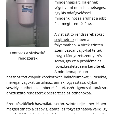
mindennapjait. Ha ennek
véget vetni nem is lehetséges,
egy kis odafigyeléssel
mindenki hozzájárulhat a jobb
élet megteremtéséhez.
A víztisztító rendszerek sokat
segíthetnek
ebben a
folyamatban. A vizek szintén
szennyezőanyagokkal teltek
Fontosak a víztisztító
meg a környezetszennyezés
rendszerek
során, így ez a probléma az
ivóvízkészletet sem kerülte el.
A mindennapokban
hasznosított csapvíz kórokozókat, baktériumokat, vírusokat,
méreganyagokat tartalmaz, annak fogyasztása, olykor
veszélyeztetheti az emberek életét, ezért igencsak tanácsos
a víztisztító rendszerek beszerzése az otthonokba.
Ezen készülékek használata során, szinte teljes mértékben
megtisztítható a csapvíz, ezáltal az fogyaszthatóvá válik, így