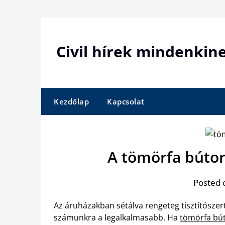
Skip
to
content
Civil hírek mindenkin
Kezdőlap
Kapcsolat
A tömörfa bútor
Posted 
Az áruházakban sétálva rengeteg tisztítószer
számunkra a legalkalmasabb. Ha
tömörfa bú