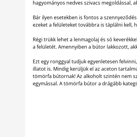
hagyományos nedves szivacs megoldással, akko
Bár ilyen esetekben is fontos a szennyeződés
ezeket a felületeket továbbra is táplálni kell
Régi trükk lehet a lenmagolaj és só keverékkel
a felületét. Amennyiben a bútor lakkozott, a
Ezt egy ronggyal tudjuk egyenletesen felvin
illatot is. Mindig kerüljük el az aceton tarta
tömörfa bútornak! Az alkoholt szintén nem sz
egymással. A tömörfa bútor a drágább kategór