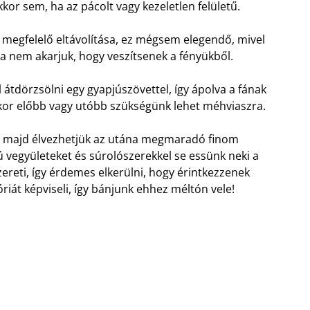
r sem, ha az pácolt vagy kezeletlen felületű.
 megfelelő eltávolítása, ez mégsem elegendő, mivel
, ha nem akarjuk, hogy veszítsenek a fényükből.
 átdörzsölni egy gyapjúszövettel, így ápolva a fának
kkor előbb vagy utóbb szükségünk lehet méhviaszra.
ni, majd élvezhetjük az utána megmaradó finom
lmú vegyületeket és súrolószerekkel se essünk neki a
ereti, így érdemes elkerülni, hogy érintkezzenek
iát képviseli, így bánjunk ehhez méltón vele!