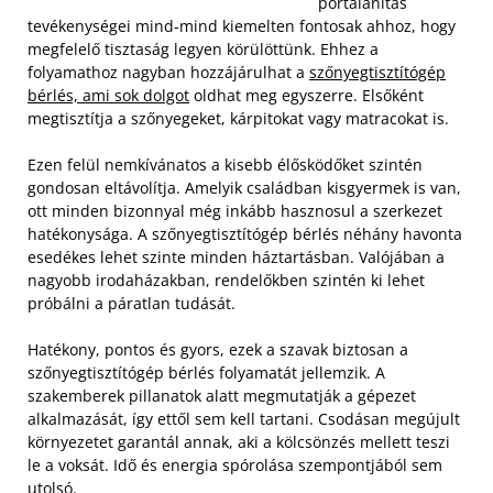
portalanítás
tevékenységei mind-mind kiemelten fontosak ahhoz, hogy
megfelelő tisztaság legyen körülöttünk. Ehhez a
folyamathoz nagyban hozzájárulhat a
szőnyegtisztítógép
bérlés, ami sok dolgot
oldhat meg egyszerre. Elsőként
megtisztítja a szőnyegeket, kárpitokat vagy matracokat is.
Ezen felül nemkívánatos a kisebb élősködőket szintén
gondosan eltávolítja. Amelyik családban kisgyermek is van,
ott minden bizonnyal még inkább hasznosul a szerkezet
hatékonysága. A szőnyegtisztítógép bérlés néhány havonta
esedékes lehet szinte minden háztartásban. Valójában a
nagyobb irodaházakban, rendelőkben szintén ki lehet
próbálni a páratlan tudását.
Hatékony, pontos és gyors, ezek a szavak biztosan a
szőnyegtisztítógép bérlés folyamatát jellemzik. A
szakemberek pillanatok alatt megmutatják a gépezet
alkalmazását, így ettől sem kell tartani. Csodásan megújult
környezetet garantál annak, aki a kölcsönzés mellett teszi
le a voksát. Idő és energia spórolása szempontjából sem
utolsó.