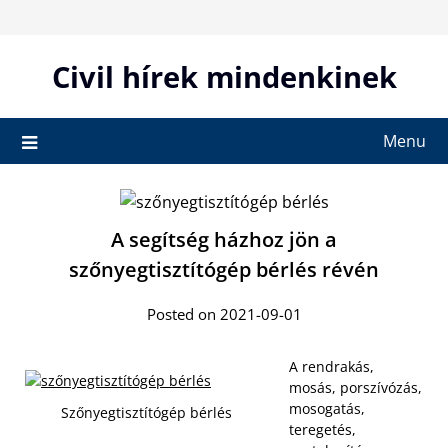
Skip
to
content
Civil hírek mindenkinek
Menu
A segítség házhoz jön a
szőnyegtisztítógép bérlés révén
Posted on 2021-09-01
A rendrakás,
mosás, porszívózás,
mosogatás,
Szőnyegtisztítógép bérlés
teregetés,