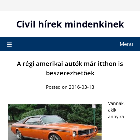
Skip
to
content
Civil hírek mindenkinek
Menu
A régi amerikai autók már itthon is
beszerezhetőek
Posted on 2016-03-13
Vannak,
akik
annyira