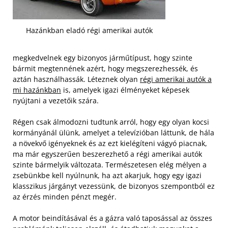
Hazánkban eladó régi amerikai autók
megkedvelnek egy bizonyos járműtípust, hogy szinte
bármit megtennének azért, hogy megszerezhessék, és
aztán használhassák. Léteznek olyan
régi amerikai autók a
mi hazánkban
is, amelyek igazi élményeket képesek
nyújtani a vezetőik szára.
Régen csak álmodozni tudtunk arról, hogy egy olyan kocsi
kormányánál ülünk, amelyet a televízióban láttunk, de hála
a növekvő igényeknek és az ezt kielégíteni vágyó piacnak,
ma már egyszerűen beszerezhető a régi amerikai autók
szinte bármelyik változata. Természetesen elég mélyen a
zsebünkbe kell nyúlnunk, ha azt akarjuk, hogy egy igazi
klasszikus járgányt vezessünk, de bizonyos szempontból ez
az érzés minden pénzt megér.
A motor beindításával és a gázra való taposással az összes