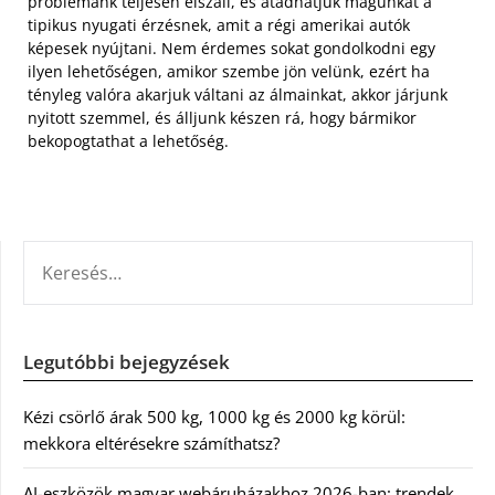
problémánk teljesen elszáll, és átadhatjuk magunkat a
tipikus nyugati érzésnek, amit a régi amerikai autók
képesek nyújtani. Nem érdemes sokat gondolkodni egy
ilyen lehetőségen, amikor szembe jön velünk, ezért ha
tényleg valóra akarjuk váltani az álmainkat, akkor járjunk
nyitott szemmel, és álljunk készen rá, hogy bármikor
bekopogtathat a lehetőség.
KERESÉS:
Legutóbbi bejegyzések
Kézi csörlő árak 500 kg, 1000 kg és 2000 kg körül:
mekkora eltérésekre számíthatsz?
AI-eszközök magyar webáruházakhoz 2026-ban: trendek,