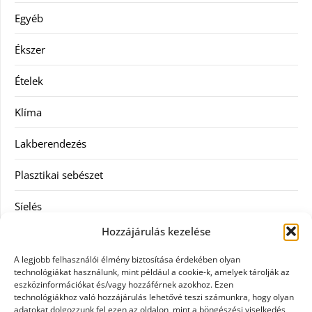
Egyéb
Ékszer
Ételek
Klíma
Lakberendezés
Plasztikai sebészet
Síelés
Hozzájárulás kezelése
Szolgáltatás
A legjobb felhasználói élmény biztosítása érdekében olyan
Táskák
technológiákat használunk, mint például a cookie-k, amelyek tárolják az
eszközinformációkat és/vagy hozzáférnek azokhoz. Ezen
technológiákhoz való hozzájárulás lehetővé teszi számunkra, hogy olyan
Vásárlás
adatokat dolgozzunk fel ezen az oldalon, mint a böngészési viselkedés