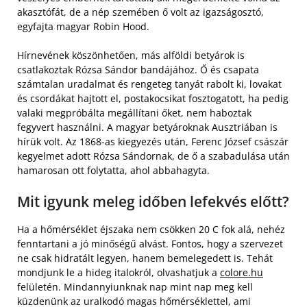
akasztófát, de a nép szemében ő volt az igazságosztó,
egyfajta magyar Robin Hood.
Hírnevének köszönhetően, más alföldi betyárok is
csatlakoztak Rózsa Sándor bandájához. Ő és csapata
számtalan uradalmat és rengeteg tanyát rabolt ki, lovakat
és csordákat hajtott el, postakocsikat fosztogatott, ha pedig
valaki megpróbálta megállítani őket, nem haboztak
fegyvert használni. A magyar betyároknak Ausztriában is
hírük volt. Az 1868-as kiegyezés után, Ferenc József császár
kegyelmet adott Rózsa Sándornak, de ő a szabadulása után
hamarosan ott folytatta, ahol abbahagyta.
Mit igyunk meleg időben lefekvés előtt?
Ha a hőmérséklet éjszaka nem csökken 20 C fok alá, nehéz
fenntartani a jó minőségű alvást. Fontos, hogy a szervezet
ne csak hidratált legyen, hanem bemelegedett is. Tehát
mondjunk le a hideg italokról, olvashatjuk a
colore.hu
felületén. Mindannyiunknak nap mint nap meg kell
küzdenünk az uralkodó magas hőmérséklettel, ami