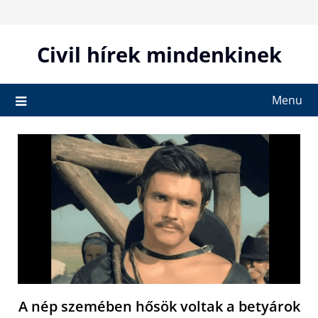
Skip
to
content
Civil hírek mindenkinek
Menu
A nép szemében hősök voltak a betyárok