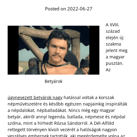
Posted on 2022-06-27
A XVIII.
század
elején új
szakma
jelent meg
a magyar
pusztán.
Az
Betyárok
úgynevezett betyárok nagy
hatással voltak a korszak
népművészetére és később egészen napjainkig inspirálták
a népdalokat, népballadákat. Nincs még egy magyar
betyár, akiről annyi legenda, ballada, népmese és népdal
szólna, mint a hírhedt Rózsa Sándorról. A Dél-Alföld
rettegett törvényen kívüli vezérét a hatóságok nagyon
veszélyes embernek tartották, aki megérdemelte volna az