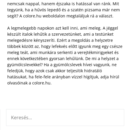
nemcsak nappal, hanem éjszaka is hatással van ránk. Mit
tegyünk, ha a hűvös lepedő és a szatén pizsama már nem
segít? A colore.hu weboldalon megtaláljuk rá a választ.
A legmelegebb napokon azt kell inni, ami meleg. A jéggel
készült italok lehűtik a szervezetünket, ami a testünket
melegedésre kényszeríti. Ezért a megoldás a helyzetre
többek között az, hogy lefekvés előtt igyunk meg egy csésze
meleg teát, ami munkára serkenti a verejtékmirigyeket és
ennek következtében gyorsan lehűlünk. De mi a helyzet a
gyümölcslevekkel? Ha a gyümölcslevek hívei vagyunk, ne
feledjük, hogy azok csak akkor teljesítik hidratáló
hatásukat, ha fele-fele arányban vízzel hígítjuk, adja hírül
olvasóinak a colore.hu.
KERESÉS: