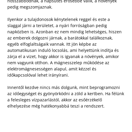
hosszabbodnak, a napsütés erősebbé válik, a növények
pedig megszomjaznak.
Ilyenkor a tulajdonosok kénytelenek reggel és este a
slaggal járni a területet, a nyári forróságban pedig
napközben is. Azonban ez nem mindig lehetséges, hiszen
az emberek dolgozni járnak, a barátokkal találkoznak,
egyéb elfoglaltságaik vannak.
Itt jön képbe az
automatikusan induló locsolás, ami helyettünk indítja és
zárja el a vizet, hogy akkor is igyanak a növények, amikor
nem vagyunk otthon. A mágnesszelep működése az
elektromágnesességen alapul, amit kézzel és
időkapcsolóval lehet irányírani.
Innentől kezdve nincs más dolgunk, mint beprogramozni
az időegységet és gyönyörködni a zöld a kertben. Ha félünk
a felesleges vízpazarlástól, akkor az esőérzékelő
elhelyezése még hatékonyabbá teszi a rendszert.