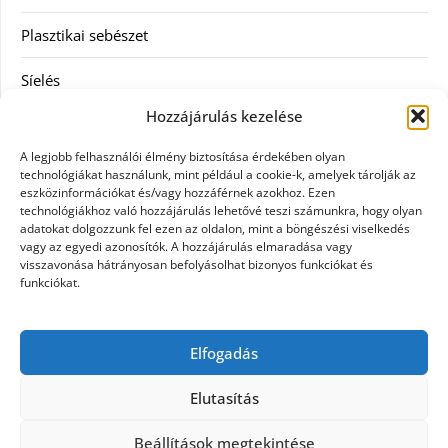
Plasztikai sebészet
Síelés
Hozzájárulás kezelése
Szolgáltatás
A legjobb felhasználói élmény biztosítása érdekében olyan
Táskák
technológiákat használunk, mint például a cookie-k, amelyek tárolják az
eszközinformációkat és/vagy hozzáférnek azokhoz. Ezen
technológiákhoz való hozzájárulás lehetővé teszi számunkra, hogy olyan
Vásárlás
adatokat dolgozzunk fel ezen az oldalon, mint a böngészési viselkedés
vagy az egyedi azonosítók. A hozzájárulás elmaradása vagy
Webáruház
visszavonása hátrányosan befolyásolhat bizonyos funkciókat és
funkciókat.
Címkék
Elfogadás
Casco biztosítás használt járműre
Elutasítás
Beállítások megtekintése