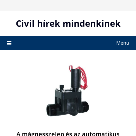
Skip
to
content
Civil hírek mindenkinek
Menu
A mágnesszelep és az automatikus