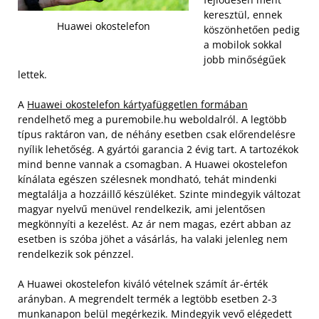
keresztül, ennek
Huawei okostelefon
köszönhetően pedig
a mobilok sokkal
jobb minőségűek
lettek.
A
Huawei okostelefon kártyafüggetlen formában
rendelhető meg a puremobile.hu weboldalról. A legtöbb
típus raktáron van, de néhány esetben csak előrendelésre
nyílik lehetőség. A gyártói garancia 2 évig tart. A tartozékok
mind benne vannak a csomagban.
A Huawei okostelefon
kínálata egészen szélesnek mondható, tehát mindenki
megtalálja a hozzáillő készüléket. Szinte mindegyik változat
magyar nyelvű menüvel rendelkezik, ami jelentősen
megkönnyíti a kezelést. Az ár nem magas, ezért abban az
esetben is szóba jöhet a vásárlás, ha valaki jelenleg nem
rendelkezik sok pénzzel.
A Huawei okostelefon kiváló vételnek számít ár-érték
arányban. A megrendelt termék a legtöbb esetben 2-3
munkanapon belül megérkezik. Mindegyik vevő elégedett