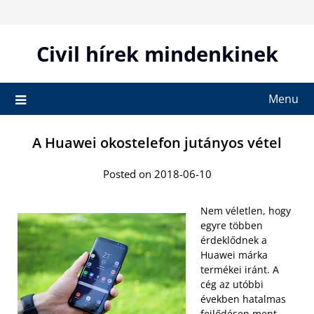
Skip
to
content
Civil hírek mindenkinek
Menu
A Huawei okostelefon jutányos vétel
Posted on 2018-06-10
Nem véletlen, hogy
egyre többen
érdeklődnek a
Huawei márka
termékei iránt. A
cég az utóbbi
években hatalmas
fejlődésen ment