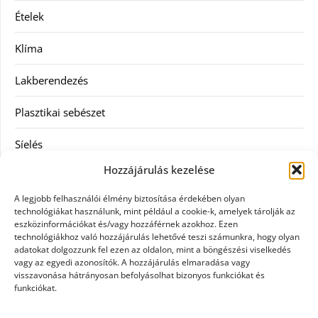
Ételek
Klíma
Lakberendezés
Plasztikai sebészet
Síelés
Hozzájárulás kezelése
Szolgáltatás
A legjobb felhasználói élmény biztosítása érdekében olyan
Táskák
technológiákat használunk, mint például a cookie-k, amelyek tárolják az
eszközinformációkat és/vagy hozzáférnek azokhoz. Ezen
technológiákhoz való hozzájárulás lehetővé teszi számunkra, hogy olyan
Vásárlás
adatokat dolgozzunk fel ezen az oldalon, mint a böngészési viselkedés
vagy az egyedi azonosítók. A hozzájárulás elmaradása vagy
Webáruház
visszavonása hátrányosan befolyásolhat bizonyos funkciókat és
funkciókat.
Címkék