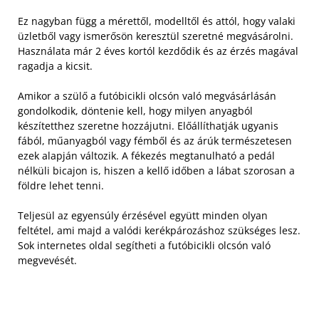
Ez nagyban függ a mérettől, modelltől és attól, hogy valaki
üzletből vagy ismerősön keresztül szeretné megvásárolni.
Használata már 2 éves kortól kezdődik és az érzés magával
ragadja a kicsit.
Amikor a szülő a futóbicikli olcsón való megvásárlásán
gondolkodik, döntenie kell, hogy milyen anyagból
készítetthez szeretne hozzájutni. Előállíthatják ugyanis
fából, műanyagból vagy fémből és az árúk természetesen
ezek alapján változik. A fékezés megtanulható a pedál
nélküli bicajon is, hiszen a kellő időben a lábat szorosan a
földre lehet tenni.
Teljesül az egyensúly érzésével együtt minden olyan
feltétel, ami majd a valódi kerékpározáshoz szükséges lesz.
Sok internetes oldal segítheti a futóbicikli olcsón való
megvevését.