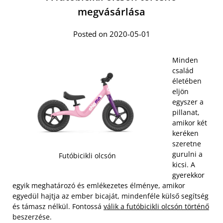
megvásárlása
Posted on 2020-05-01
Minden
család
életében
eljön
egyszer a
pillanat,
amikor két
keréken
szeretne
gurulni a
Futóbicikli olcsón
kicsi. A
gyerekkor
egyik meghatározó és emlékezetes élménye, amikor
egyedül hajtja az ember bicaját, mindenféle külső segítség
és támasz nélkül. Fontossá
válik a futóbicikli olcsón történő
beszerzése.