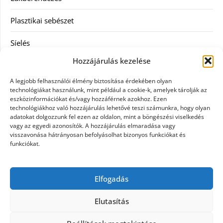
Plasztikai sebészet
Síelés
Hozzájárulás kezelése
Szolgáltatás
A legjobb felhasználói élmény biztosítása érdekében olyan
Táskák
technológiákat használunk, mint például a cookie-k, amelyek tárolják az
eszközinformációkat és/vagy hozzáférnek azokhoz. Ezen
technológiákhoz való hozzájárulás lehetővé teszi számunkra, hogy olyan
Vásárlás
adatokat dolgozzunk fel ezen az oldalon, mint a böngészési viselkedés
vagy az egyedi azonosítók. A hozzájárulás elmaradása vagy
Webáruház
visszavonása hátrányosan befolyásolhat bizonyos funkciókat és
funkciókat.
Címkék
Elfogadás
Casco biztosítás használt járműre
Elutasítás