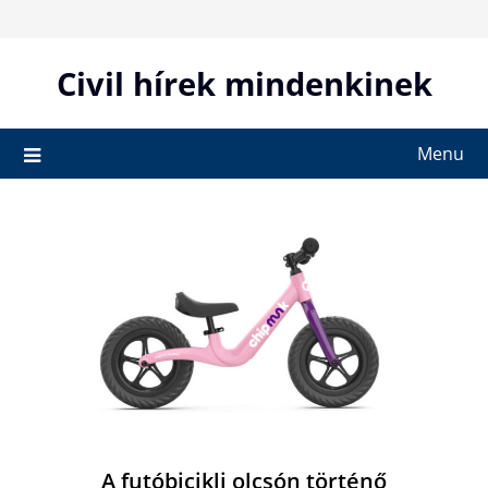
Skip
to
content
Civil hírek mindenkinek
Menu
A futóbicikli olcsón történő