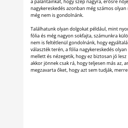
a palántáinkat, hogy szép nagyra, erősre nője
nagykereskedés azonban még számos olyan me
még nem is gondolnánk.
Találhatunk olyan dolgokat például, mint ny
fólia és még nagyon sokfajta, számunkra kül
nem is feltétlenül gondolnánk, hogy egyáltal
választék terén, a fólia nagykereskedés olyan 
mellett és nézegetik, hogy ez biztosan jó le
akkor jönnek csak rá, hogy teljesen más az, a
megzavarta őket, hogy azt sem tudják, merre 