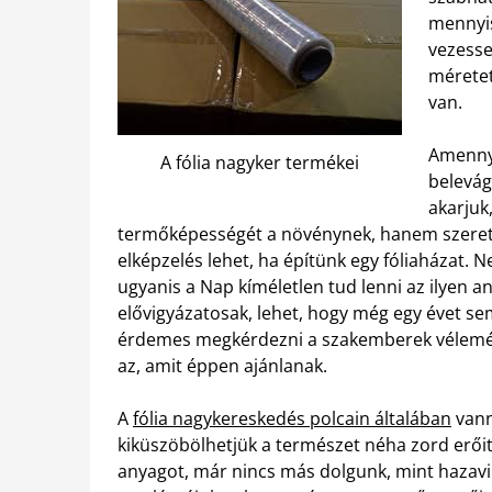
mennyis
vezesse
méretet
van.
Amenny
A fólia nagyker termékei
belevág
akarjuk
termőképességét a növénynek, hanem szeretné
elképzelés lehet, ha építünk egy fóliaházat.
Ne
ugyanis a Nap kíméletlen tud lenni az ilyen
elővigyázatosak, lehet, hogy még egy évet sem 
érdemes megkérdezni a szakemberek vélemény
az, amit éppen ajánlanak.
A
fólia nagykereskedés polcain általában
vann
kiküszöbölhetjük a természet néha zord erő
anyagot, már nincs más dolgunk, mint hazavin