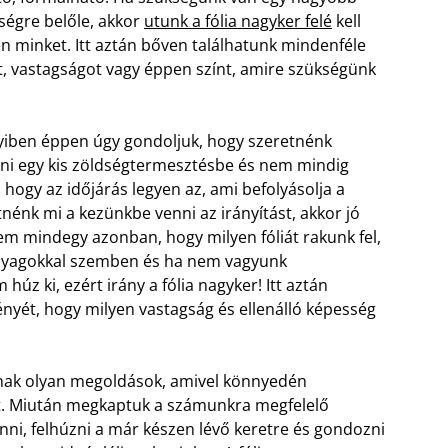
égre belőle, akkor
utunk a fólia nagyker felé
kell
n minket. Itt aztán bőven találhatunk mindenféle
, vastagságot vagy éppen színt, amire szükségünk
iben éppen úgy gondoljuk, hogy szeretnénk
ni egy kis zöldségtermesztésbe és nem mindig
, hogy az időjárás legyen az, ami befolyásolja a
nk mi a kezünkbe venni az irányítást, akkor jó
m mindegy azonban, hogy milyen fóliát rakunk fel,
 anyagokkal szemben és ha nem vagyunk
húz ki, ezért irány a fólia nagyker! Itt aztán
ét, hogy milyen vastagság és ellenálló képesség
ak olyan megoldások, amivel könnyedén
it. Miután megkaptuk a számunkra megfelelő
ni, felhúzni a már készen lévő keretre és gondozni