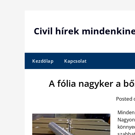
Skip
to
content
Civil hírek mindenkin
Kezdőlap
Kapcsolat
A fólia nagyker a b
Posted 
Mindenn
Nagyon 
könnyed
szabhat