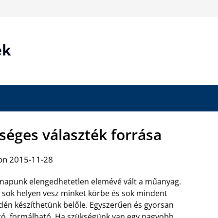
ek
őséges választék forrása
on 2015-11-28
apunk elengedhetetlen elemévé vált a műanyag.
sok helyen vesz minket körbe és sok mindent
én készíthetünk belőle. Egyszerűen és gyorsan
ó, formálható. Ha szükségünk van egy nagyobb