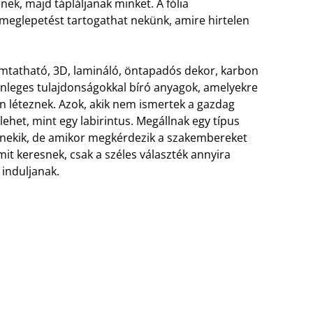
nek, majd tápláljanak minket. A fólia
glepetést tartogathat nekünk, amire hirtelen
omtatható, 3D, lamináló, öntapadós dekor, karbon
önleges tulajdonságokkal bíró anyagok, amelyekre
án léteznek. Azok, akik nem ismertek a gazdag
lehet, mint egy labirintus. Megállnak egy típus
sz nekik, de amikor megkérdezik a szakembereket
mit keresnek, csak a széles választék annyira
induljanak.