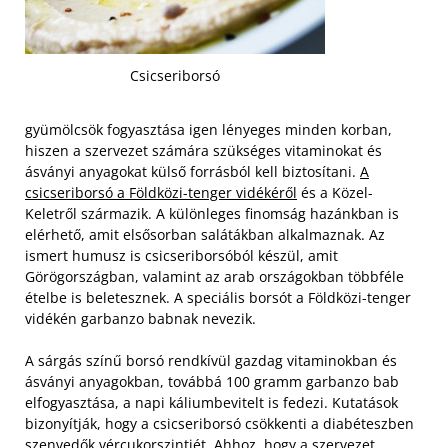
Csicseriborsó
gyümölcsök fogyasztása igen lényeges minden korban,
hiszen a szervezet számára szükséges vitaminokat és
ásványi anyagokat külső forrásból kell biztosítani.
A
csicseriborsó a Földközi-tenger vidékéről
és a Közel-
Keletről származik. A különleges finomság hazánkban is
elérhető, amit elsősorban salátákban alkalmaznak. Az
ismert humusz is csicseriborsóból készül, amit
Görögországban, valamint az arab országokban többféle
ételbe is beletesznek. A speciális borsót a Földközi-tenger
vidékén garbanzo babnak nevezik.
A sárgás színű borsó rendkívül gazdag vitaminokban és
ásványi anyagokban, továbbá 100 gramm garbanzo bab
elfogyasztása, a napi káliumbevitelt is fedezi. Kutatások
bizonyítják, hogy a csicseriborsó csökkenti a diabéteszben
szenvedők vércukorszintjét. Ahhoz, hogy a szervezet