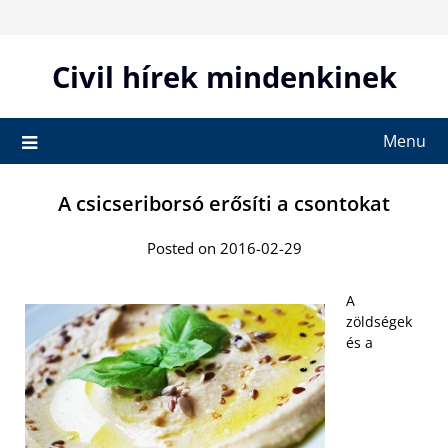
Skip
to
content
Civil hírek mindenkinek
Menu
A csicseriborsó erősíti a csontokat
Posted on 2016-02-29
A
zöldségek
és a