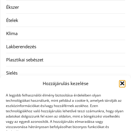
Ékszer
Ételek
Klíma
Lakberendezés
Plasztikai sebészet
Síelés
Hozzájárulás kezelése
Szolgáltatás
A legjobb felhasználói élmény biztosítása érdekében olyan
Táskák
technológiákat használunk, mint például a cookie-k, amelyek tárolják az
eszközinformációkat és/vagy hozzáférnek azokhoz. Ezen
technológiákhoz való hozzájárulás lehetővé teszi számunkra, hogy olyan
Vásárlás
adatokat dolgozzunk fel ezen az oldalon, mint a böngészési viselkedés
vagy az egyedi azonosítók. A hozzájárulás elmaradása vagy
Webáruház
visszavonása hátrányosan befolyásolhat bizonyos funkciókat és