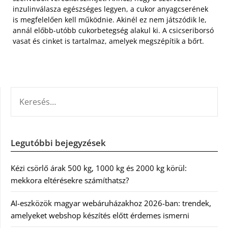
inzulinválasza egészséges legyen, a cukor anyagcserének
is megfelelően kell működnie. Akinél ez nem játszódik le,
annál előbb-utóbb cukorbetegség alakul ki. A csicseriborsó
vasat és cinket is tartalmaz, amelyek megszépítik a bőrt.
KERESÉS:
Legutóbbi bejegyzések
Kézi csörlő árak 500 kg, 1000 kg és 2000 kg körül:
mekkora eltérésekre számíthatsz?
AI-eszközök magyar webáruházakhoz 2026-ban: trendek,
amelyeket webshop készítés előtt érdemes ismerni