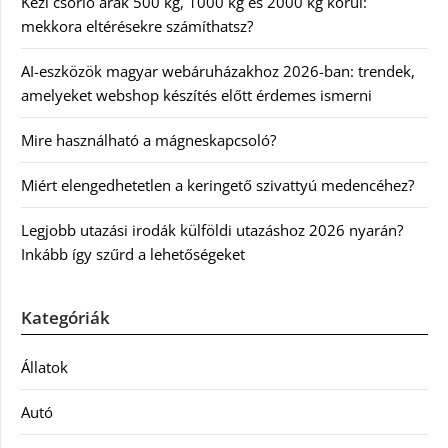
Kézi csörlő árak 500 kg, 1000 kg és 2000 kg körül:
mekkora eltérésekre számíthatsz?
AI-eszközök magyar webáruházakhoz 2026-ban: trendek,
amelyeket webshop készítés előtt érdemes ismerni
Mire használható a mágneskapcsoló?
Miért elengedhetetlen a keringető szivattyú medencéhez?
Legjobb utazási irodák külföldi utazáshoz 2026 nyarán?
Inkább így szűrd a lehetőségeket
Kategóriák
Állatok
Autó