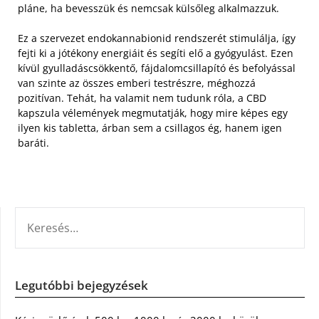
pláne, ha bevesszük és nemcsak külsőleg alkalmazzuk.
Ez a szervezet endokannabionid rendszerét stimulálja, így
fejti ki a jótékony energiáit és segíti elő a gyógyulást. Ezen
kívül gyulladáscsökkentő, fájdalomcsillapító és befolyással
van szinte az összes emberi testrészre, méghozzá
pozitívan. Tehát, ha valamit nem tudunk róla, a CBD
kapszula vélemények megmutatják, hogy mire képes egy
ilyen kis tabletta, árban sem a csillagos ég, hanem igen
baráti.
KERESÉS:
Legutóbbi bejegyzések