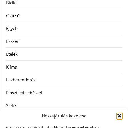
Bicikli
Csocsó
Egyéb
Ékszer
Ételek
Klíma
Lakberendezés
Plasztikai sebészet
Síelés
Hozzájárulás kezelése
Szolgáltatás
A legjobb felhasználói élmény biztosítása érdekében olyan