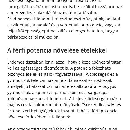
növelése egyáltalán nem bonyolult feladat. Ezek
támogatják a véráramlást a péniszbe, ezáltal hozzájárulnak
a merevedés kialakulásához és fenntartásához.
Eredményesek lehetnek a foszfodiészteráz-gátlók, például
a szildenafil, a tadalaf és a vardenafil. A potencia, vagyis a
teljesítőképesség optimalizálása elengedhetetlen, hogy a
párkapcsolat jól működjön.
A férfi potencia növelése ételekkel
Érdemes tisztában lenni azzal, hogy a kezeléséhez társítani
kell az egészséges életmódot is. A potencia fokozható
bizonyos ételek és italok fogyasztásával. A zöldségek és a
gyümölcsök tele vannak antioxidánsokkal és rostokkal,
amelyek jó hatással vannak az erek állapotára. A bogyós
gyümölcsök, a spenót, a paradicsom és a sárgarépa
különösen hasznosak lehetnek. A teljes kiőrlésű gabonák a
magas rosttartalmuk miatt előnyösek. Csökkentik a szív- és
érrendszeri betegségek kockázatát, tehát a férfi potencia
növelése érdekében is fellépnek.
Az alacsony zsírtartalmú fehérjék, mint a csirkehús, a hal