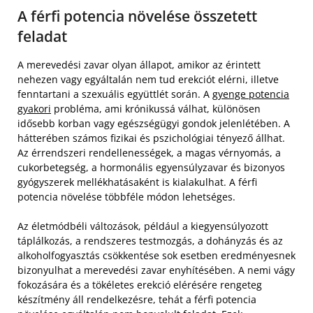
A férfi potencia növelése összetett
feladat
A merevedési zavar olyan állapot, amikor az érintett
nehezen vagy egyáltalán nem tud erekciót elérni, illetve
fenntartani a szexuális együttlét során. A
gyenge potencia
gyakori
probléma, ami krónikussá válhat, különösen
idősebb korban vagy egészségügyi gondok jelenlétében. A
hátterében számos fizikai és pszichológiai tényező állhat.
Az érrendszeri rendellenességek, a magas vérnyomás, a
cukorbetegség, a hormonális egyensúlyzavar és bizonyos
gyógyszerek mellékhatásaként is kialakulhat. A férfi
potencia növelése többféle módon lehetséges.
Az életmódbéli változások, például a kiegyensúlyozott
táplálkozás, a rendszeres testmozgás, a dohányzás és az
alkoholfogyasztás csökkentése sok esetben eredményesnek
bizonyulhat a merevedési zavar enyhítésében. A nemi vágy
fokozására és a tökéletes erekció elérésére rengeteg
készítmény áll rendelkezésre, tehát a férfi potencia