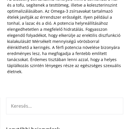
és a tofu, segítenek a testtömeg, illetve a koleszterinszint
optimalizálásában. Az Omega-3 zsírsavakat tartalmazó
ételek javítják az érrendszer erősségét. Ilyen például a
tonhal, a lazac és a dió. A potencia helyreállításához
elengedhetetlen a megfelelő hidratálás. Fogyasszon
elegendő folyadékot, hogy elkerülje az erektilis diszfunkció
kialakulását! Mérsékelt mennyiségű vörösborral
élénkíthető a keringés. A férfi potencia növelése bizonyára
eredményes lesz, ha megfogadja a fentebb említett
tanácsokat. Érdemes tisztában lenni azzal, hogy a helyes
táplálkozás szintén lényeges része az egészséges szexuális
életnek.
KERESÉS: