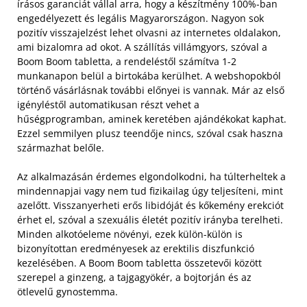
írásos garanciát vállal arra, hogy a készítmény 100%-ban
engedélyezett és legális Magyarországon. Nagyon sok
pozitív visszajelzést lehet olvasni az internetes oldalakon,
ami bizalomra ad okot. A szállítás villámgyors, szóval a
Boom Boom tabletta, a rendeléstől számítva 1-2
munkanapon belül a birtokába kerülhet. A webshopokból
történő vásárlásnak további előnyei is vannak. Már az első
igényléstől automatikusan részt vehet a
hűségprogramban, aminek keretében ajándékokat kaphat.
Ezzel semmilyen plusz teendője nincs, szóval csak haszna
származhat belőle.
Az alkalmazásán érdemes elgondolkodni, ha túlterheltek a
mindennapjai vagy nem tud fizikailag úgy teljesíteni, mint
azelőtt. Visszanyerheti erős libidóját és kőkemény erekciót
érhet el, szóval a szexuális életét pozitív irányba terelheti.
Minden alkotóeleme növényi, ezek külön-külön is
bizonyítottan eredményesek az erektilis diszfunkció
kezelésében. A Boom Boom tabletta összetevői között
szerepel a ginzeng, a tajgagyökér, a bojtorján és az
ötlevelű gynostemma.