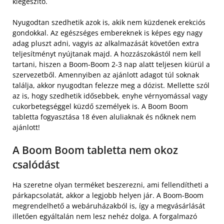
kiegészítő.
Nyugodtan szedhetik azok is, akik nem küzdenek erekciós
gondokkal. Az egészséges embereknek is képes egy nagy
adag pluszt adni, vagyis az alkalmazását követően extra
teljesítményt nyújtanak majd. A hozzászokástól nem kell
tartani, hiszen a Boom-Boom 2-3 nap alatt teljesen kiürül a
szervezetből. Amennyiben az ajánlott adagot túl soknak
találja, akkor nyugodtan felezze meg a dózist. Mellette szól
az is, hogy szedhetik idősebbek, enyhe vérnyomással vagy
cukorbetegséggel küzdő személyek is. A Boom Boom
tabletta fogyasztása 18 éven aluliaknak és nőknek nem
ajánlott!
A Boom Boom tabletta nem okoz
csalódást
Ha szeretne olyan terméket beszerezni, ami fellendítheti a
párkapcsolatát, akkor a legjobb helyen jár. A Boom-Boom
megrendelhető a webáruházakból is, így a megvásárlását
illetően egyáltalán nem lesz nehéz dolga. A forgalmazó