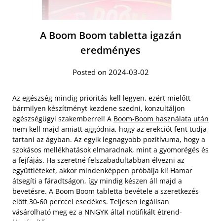
A Boom Boom tabletta igazán
eredményes
Posted on 2024-03-02
Az egészség mindig prioritás kell legyen, ezért mielőtt
bármilyen készítményt kezdene szedni, konzultáljon
egészségügyi szakemberrel! A
Boom-Boom használata után
nem kell majd amiatt aggódnia, hogy az erekciót fent tudja
tartani az ágyban. Az egyik legnagyobb pozitívuma, hogy a
szokásos mellékhatások elmaradnak, mint a gyomorégés és
a fejfájás. Ha szeretné felszabadultabban élvezni az
együttléteket, akkor mindenképpen próbálja ki! Hamar
átsegíti a fáradtságon, így mindig készen áll majd a
bevetésre. A Boom Boom tabletta bevétele a szeretkezés
előtt 30-60 perccel esedékes. Teljesen legálisan
vásárolható meg ez a NNGYK által notifikált étrend-