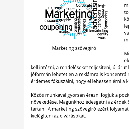
ma
to
kö
le
va
ma
Marketing szövegíró
Mi
el
kell intézni, a rendeléseket teljesíteni, új áru
jóformán lehetetlen a reklámra is koncentrál
érdemes fókuszálni, hogy el lehessen érni a kí
Közös munkával gyorsan érezni fogjuk a pozití
növekedése. Magunkhoz édesgetni az érdeklő
tartani. A marketing szövegíró ezért folyama
kielégíteni az elvárásokat.