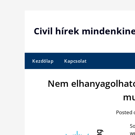
Skip
to
content
Civil hírek mindenkin
Kezdőlap
Kapcsolat
Nem elhanyagolható
mu
Posted 
So
we