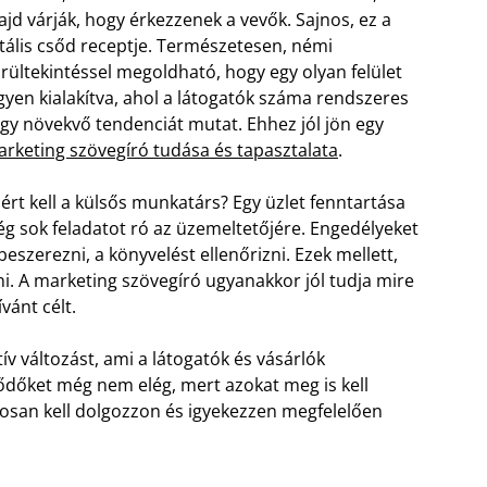
jd várják, hogy érkezzenek a vevők. Sajnos, ez a
tális csőd receptje. Természetesen, némi
rültekintéssel megoldható, hogy egy olyan felület
gyen kialakítva, ahol a látogatók száma rendszeres
gy növekvő tendenciát mutat. Ehhez jól jön egy
rketing szövegíró tudása és tapasztalata
.
ért kell a külsős munkatárs? Egy üzlet fenntartása
ég sok feladatot ró az üzemeltetőjére. Engedélyeket
t beszerezni, a könyvelést ellenőrizni. Ezek mellett,
ni. A marketing szövegíró ugyanakkor jól tudja mire
vánt célt.
v változást, ami a látogatók és vásárlók
dőket még nem elég, mert azokat meg is kell
tosan kell dolgozzon és igyekezzen megfelelően