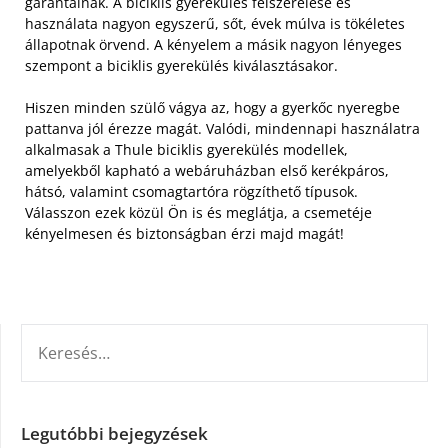
garantálnak. A biciklis gyerekülés felszerelése és
használata nagyon egyszerű, sőt, évek múlva is tökéletes
állapotnak örvend. A kényelem a másik nagyon lényeges
szempont a biciklis gyerekülés kiválasztásakor.
Hiszen minden szülő vágya az, hogy a gyerkőc nyeregbe
pattanva jól érezze magát. Valódi, mindennapi használatra
alkalmasak a Thule biciklis gyerekülés modellek,
amelyekből kapható a webáruházban első kerékpáros,
hátsó, valamint csomagtartóra rögzíthető típusok.
Válasszon ezek közül Ön is és meglátja, a csemetéje
kényelmesen és biztonságban érzi majd magát!
KERESÉS:
Legutóbbi bejegyzések