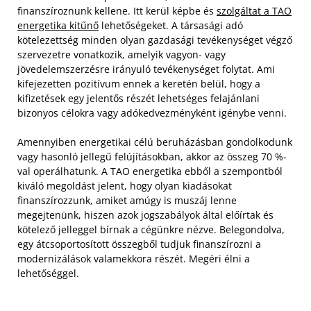
finanszíroznunk kellene. Itt kerül képbe és
szolgáltat a TAO
energetika kitűnő
lehetőségeket. A társasági adó
kötelezettség minden olyan gazdasági tevékenységet végző
szervezetre vonatkozik, amelyik vagyon- vagy
jövedelemszerzésre irányuló tevékenységet folytat. Ami
kifejezetten pozitívum ennek a keretén belül, hogy a
kifizetések egy jelentős részét lehetséges felajánlani
bizonyos célokra vagy adókedvezményként igénybe venni.
Amennyiben energetikai célú beruházásban gondolkodunk
vagy hasonló jellegű felújításokban, akkor az összeg 70 %-
val operálhatunk. A TAO energetika ebből a szempontból
kiváló megoldást jelent, hogy olyan kiadásokat
finanszírozzunk, amiket amúgy is muszáj lenne
megejtenünk, hiszen azok jogszabályok által előírtak és
kötelező jelleggel bírnak a cégünkre nézve. Belegondolva,
egy átcsoportosított összegből tudjuk finanszírozni a
modernizálások valamekkora részét. Megéri élni a
lehetőséggel.