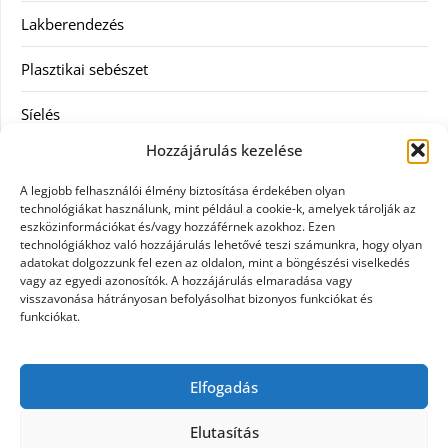
Lakberendezés
Plasztikai sebészet
Síelés
Hozzájárulás kezelése
Szolgáltatás
A legjobb felhasználói élmény biztosítása érdekében olyan
Táskák
technológiákat használunk, mint például a cookie-k, amelyek tárolják az
eszközinformációkat és/vagy hozzáférnek azokhoz. Ezen
technológiákhoz való hozzájárulás lehetővé teszi számunkra, hogy olyan
Vásárlás
adatokat dolgozzunk fel ezen az oldalon, mint a böngészési viselkedés
vagy az egyedi azonosítók. A hozzájárulás elmaradása vagy
Webáruház
visszavonása hátrányosan befolyásolhat bizonyos funkciókat és
funkciókat.
Címkék
Elfogadás
Casco biztosítás használt járműre
Elutasítás