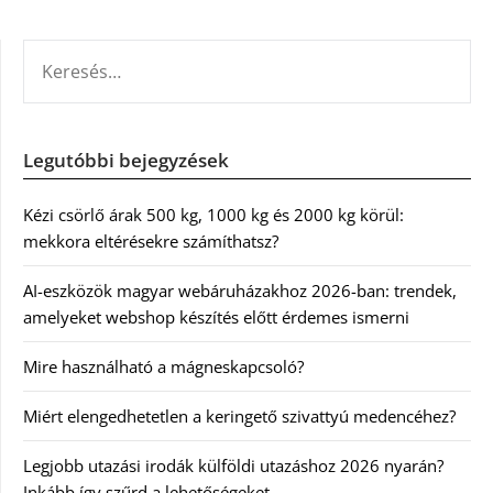
KERESÉS:
Legutóbbi bejegyzések
Kézi csörlő árak 500 kg, 1000 kg és 2000 kg körül:
mekkora eltérésekre számíthatsz?
AI-eszközök magyar webáruházakhoz 2026-ban: trendek,
amelyeket webshop készítés előtt érdemes ismerni
Mire használható a mágneskapcsoló?
Miért elengedhetetlen a keringető szivattyú medencéhez?
Legjobb utazási irodák külföldi utazáshoz 2026 nyarán?
Inkább így szűrd a lehetőségeket