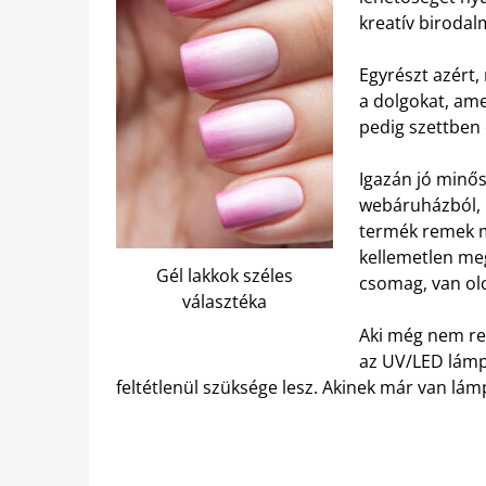
kreatív biroda
Egyrészt azért,
a dolgokat, am
pedig szettben 
Igazán jó minős
webáruházból, k
termék remek m
kellemetlen me
Gél lakkok széles
csomag, van olc
választéka
Aki még nem re
az UV/LED lámpá
feltétlenül szüksége lesz. Akinek már van lámpá