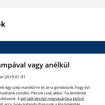
ek
lámpával vagy anélkül
on 2019-01-31
nk egy szép manikűrre és arra gondolunk, hogy ezt
 tudnánk csinálni. Persze csak akkor, ha lennének
szközeink. A
gél lakk készlet megvásárlása kitűnő
újt arra, hogy kalandozhassunk a körömépítés