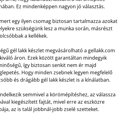
lmában. Ez mindenképpen nagyon jó választás.
 mert egy ilyen csomag biztosan tartalmazza azokat
elyekre szükségünk lesz a munka során, másrészt
olcsóbbak a kellékek.
égű gél lakk készlet megvásárolható a gellakk.com
iváló áron. Ezek között garantáltan mindegyik
inőségű, így biztosan senkit nem ér majd
glepetés. Hogy minden zsebnek legyen megfelelő
sóbb és drágább gél lakk készlet is a kínálatban.
ndelkezik semmivel a körömépítéshez, az válassza
val kiegészített fajtát, mivel erre az eszközre
ja, az is talál jobbnál-jobb zselé szetteket.