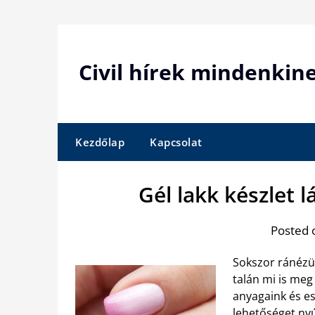
Skip
to
content
Civil hírek mindenkin
Kezdőlap
Kapcsolat
Gél lakk készlet 
Posted 
Sokszor ránézü
talán mi is meg
anyagaink és e
lehetőséget ny