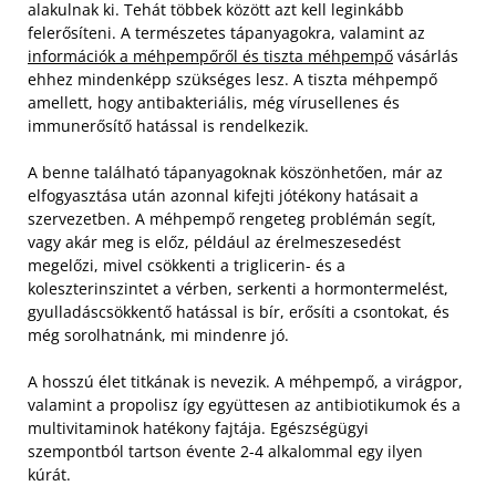
alakulnak ki. Tehát többek között azt kell leginkább
felerősíteni. A természetes tápanyagokra, valamint az
információk a méhpempőről és tiszta méhpempő
vásárlás
ehhez mindenképp szükséges lesz. A tiszta méhpempő
amellett, hogy antibakteriális, még vírusellenes és
immunerősítő hatással is rendelkezik.
A benne található tápanyagoknak köszönhetően, már az
elfogyasztása után azonnal kifejti jótékony hatásait a
szervezetben. A méhpempő rengeteg problémán segít,
vagy akár meg is előz, például az érelmeszesedést
megelőzi, mivel csökkenti a triglicerin- és a
koleszterinszintet a vérben, serkenti a hormontermelést,
gyulladáscsökkentő hatással is bír, erősíti a csontokat, és
még sorolhatnánk, mi mindenre jó.
A hosszú élet titkának is nevezik. A méhpempő, a virágpor,
valamint a propolisz így együttesen az antibiotikumok és a
multivitaminok hatékony fajtája. Egészségügyi
szempontból tartson évente 2-4 alkalommal egy ilyen
kúrát.