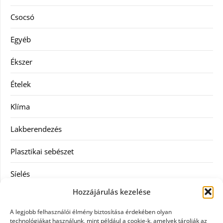
Csocsó
Egyéb
Ékszer
Ételek
Klíma
Lakberendezés
Plasztikai sebészet
Síelés
Hozzájárulás kezelése
Szolgáltatás
A legjobb felhasználói élmény biztosítása érdekében olyan
Táskák
technológiákat használunk, mint például a cookie-k, amelyek tárolják az