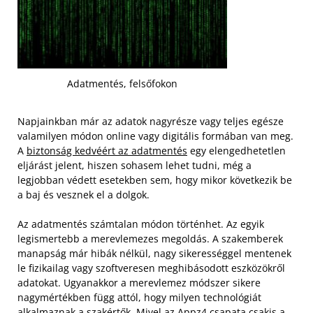
Adatmentés, felsőfokon
Napjainkban már az adatok nagyrésze vagy teljes egésze
valamilyen módon online vagy digitális formában van meg.
A
biztonság kedvéért az adatmentés
egy elengedhetetlen
eljárást jelent, hiszen sohasem lehet tudni, még a
legjobban védett esetekben sem, hogy mikor következik be
a baj és vesznek el a dolgok.
Az adatmentés számtalan módon történhet. Az egyik
legismertebb a merevlemezes megoldás. A szakemberek
manapság már hibák nélkül, nagy sikerességgel mentenek
le fizikailag vagy szoftveresen meghibásodott eszközökről
adatokat. Ugyanakkor a merevlemez módszer sikere
nagymértékben függ attól, hogy milyen technológiát
alkalmaznak a szakértők. Mivel az Appz4 csapata csakis a