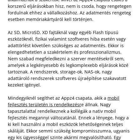
korszerű eljárásokban hisz, nem is csoda, hogy rengetegen
fordulnak ehhez a vállalkozáshoz. Az adatmentés rengeteg
esetben memóriakártyáról kell történjen.
Az SD, MicroSD, XD fajtáknál vagy egyéb Flash típusú
eszközöknél, fizikai valamint szoftveres hiba esetén vagy
adattörlést követően szükséges az adatmentés. Ekkor is
elengedhetetlen a szakértelem és professzionalizmus.
Nem szabad megfeledkezni a szerver mentésekről sem,
amelyek a legkényesebb és legkomplexebb eljárások közé
tartoznak. A rendszerek, storage-ok, NAS-ok, nagy
adattároló rendszerek szoftveres újraépítése szakavatott
kezeket igényel.
Mindegyiknél segíthet az Appz4 csapata, akik a
mobil
fejlesztés területén is rendelkezésr
e állnak. Nagy
tapasztalattal rendelkeznek a kollégák a nativ mobil
fejlesztés megannyi változatánál. Ennek a lényege, hogy a
ki kell használni a mobil eszközök lehetőségeinek teljes
skáláját. Ekkor semmi szükség kompromisszumra, ugyanis
egy kis ügyességgel szinte akármi megvalósítható. Egy