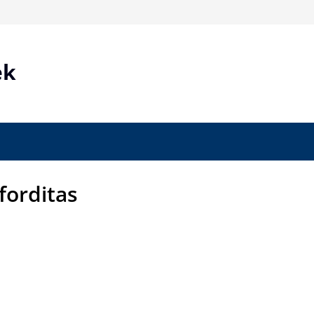
ek
forditas