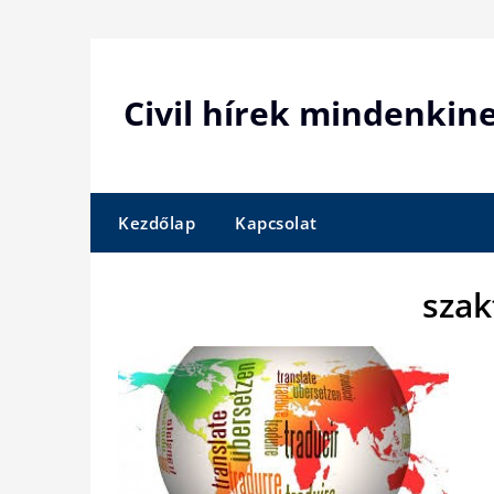
Skip
to
content
Civil hírek mindenkin
Kezdőlap
Kapcsolat
szak